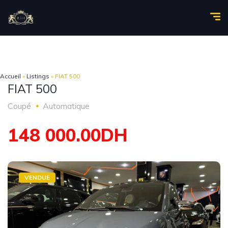
Accueil
»
Listings
»
FIAT 500
FIAT 500
Coupé
Automatique
148 000.00DH
VENDUE