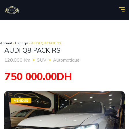
Accueil
»
Listings
»
AUDI Q8 PACK RS
AUDI Q8 PACK RS
120,000 Km
SUV
Automatique
750 000.00DH
VENDUE