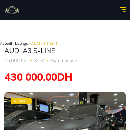
Accueil
»
Listings
»
AUDI A3 S-LINE
AUDI A3 S-LINE
45,000 Km
SUV
Automatique
430 000.00DH
VENDUE