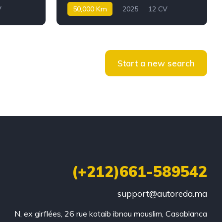
V
50,000 Km
2025
12 CV
Diesel
Start a new search
(+212)661-589542
support@autoreda.ma
N, ex girflées, 26 rue kotaib ibnou mouslim, Casablanca