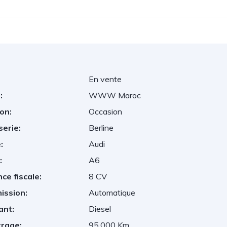
En vente
:
WWW Maroc
on:
Occasion
serie:
Berline
:
Audi
:
A6
ce fiscale:
8 CV
ission:
Automatique
ant:
Diesel
trage:
95,000 Km