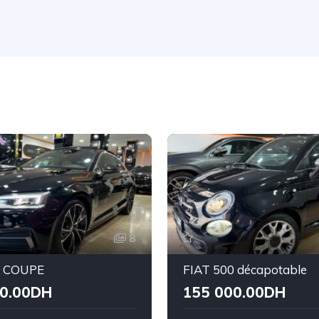
8
5 COUPE
FIAT 500 décapotable
00.00DH
155 000.00DH