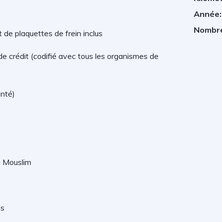
Année:
Nombre
 de plaquettes de frein inclus
 de crédit (codifié avec tous les organismes de
enté)
u Mouslim
ns