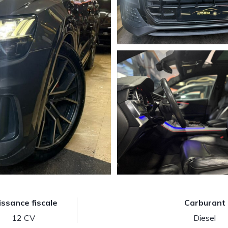
issance fiscale
Carburant
12 CV
Diesel