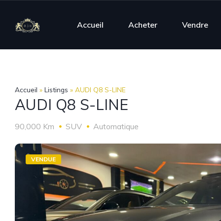
Accueil
Acheter
Vendre
Accueil
»
Listings
»
AUDI Q8 S-LINE
AUDI Q8 S-LINE
90,000 Km
SUV
Automatique
VENDUE
VENDUE