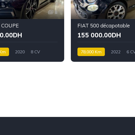
8
5 COUPE
FIAT 500 décapotable
00.00DH
155 000.00DH
 Km
2020
8 CV
78,000 Km
2022
6 C
Essence