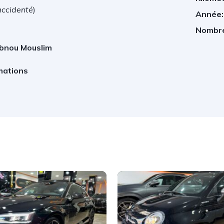
accidenté
)
Année:
Nombre
Ibnou Mouslim
mations