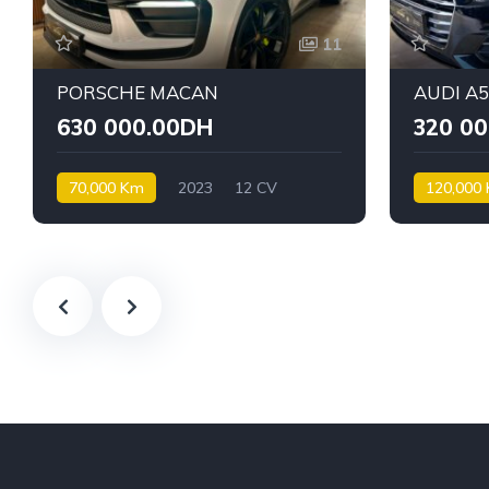
11
PORSCHE MACAN
AUDI A
630 000.00DH
320 0
70,000 Km
2023
12 CV
120,000
Essence
Diesel