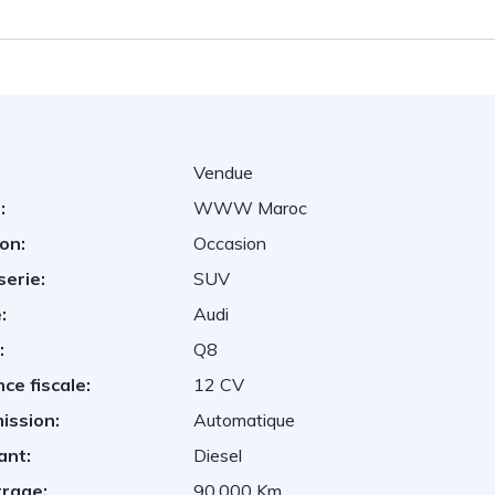
Vendue
:
WWW Maroc
on:
Occasion
serie:
SUV
:
Audi
:
Q8
ce fiscale:
12 CV
ission:
Automatique
ant:
Diesel
trage:
90,000 Km