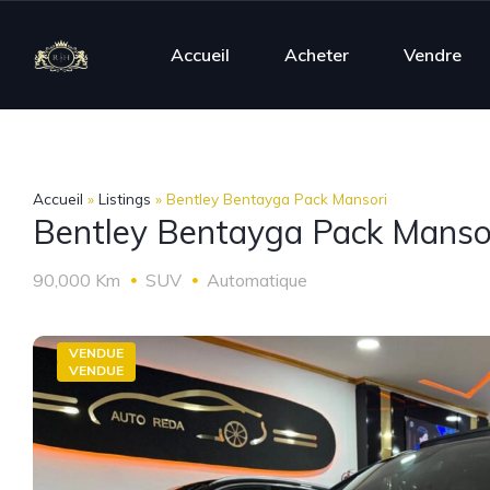
Accueil
Acheter
Vendre
Accueil
»
Listings
»
Bentley Bentayga Pack Mansori
Bentley Bentayga Pack Manso
90,000 Km
SUV
Automatique
VENDUE
VENDUE