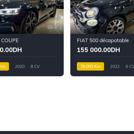
8
5 COUPE
FIAT 500 décapotable
00.00DH
155 000.00DH
 Km
2020
8 CV
78,000 Km
2022
6 C
Essence