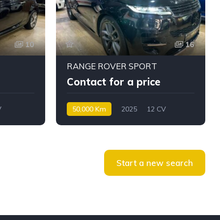
10
16
RANGE ROVER SPORT
Contact for a price
V
50,000 Km
2025
12 CV
Diesel
Start a new search