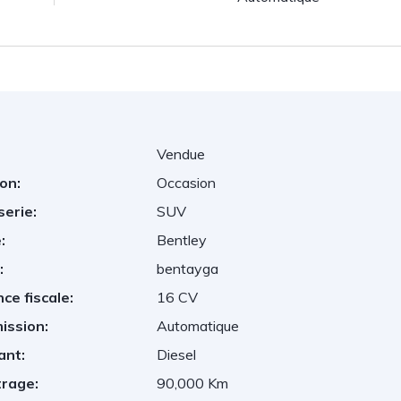
Vendue
on:
Occasion
serie:
SUV
:
Bentley
:
bentayga
ce fiscale:
16 CV
ission:
Automatique
ant:
Diesel
trage:
90,000 Km