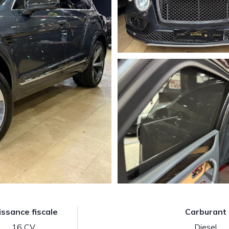
issance fiscale
Carburant
16 CV
Diesel