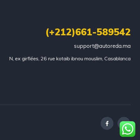
(+212)661-589542
support@autoreda.ma
N, ex girflées, 26 rue kotaib ibnou mouslim, Casablanca