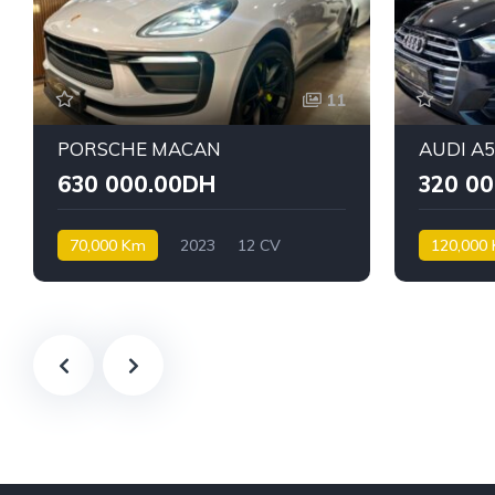
11
PORSCHE MACAN
AUDI A
630 000.00DH
320 0
70,000 Km
2023
12 CV
120,000
Essence
Diesel