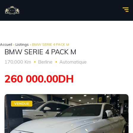
Accueil
»
Listings
»
BMW SERIE 4 PACK M
BMW SERIE 4 PACK M
170,000 Km
Berline
Automatique
260 000.00DH
VENDUE