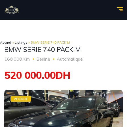
Accueil
»
Listings
»
BMW SERIE 740 PACK M
BMW SERIE 740 PACK M
160,000 Km
Berline
Automatique
520 000.00DH
VENDUE