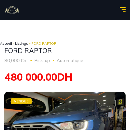
Accueil
»
Listings
»
FORD RAPTOR
FORD RAPTOR
80,000 Km
Pick-up
Automatique
480 000.00DH
VENDUE