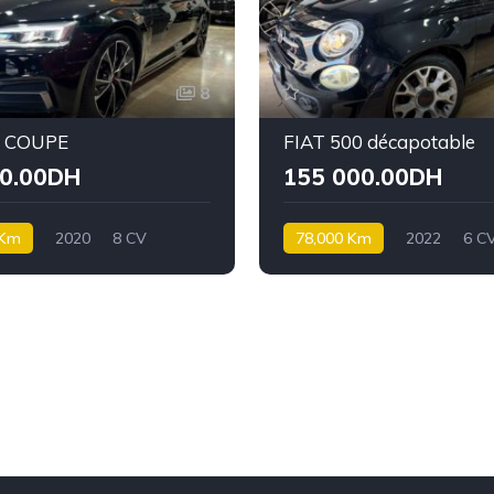
8
5 COUPE
FIAT 500 décapotable
00.00DH
155 000.00DH
 Km
2020
8 CV
78,000 Km
2022
6 C
Essence