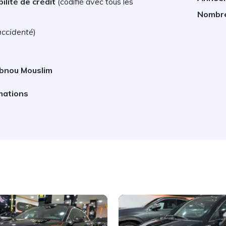
ilité de crédit
(
codifié avec tous les
Nombre
accidenté
)
Ibnou Mouslim
mations