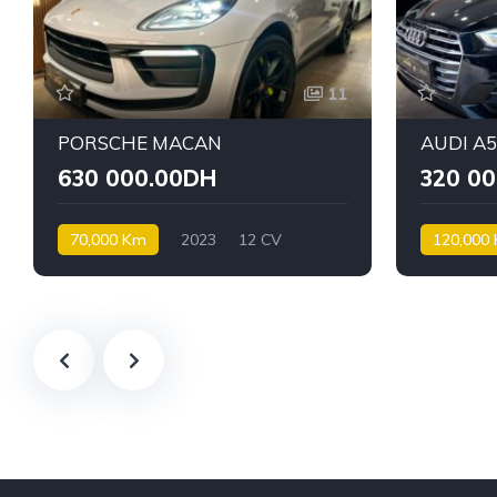
11
PORSCHE MACAN
AUDI A
630 000.00DH
320 0
70,000 Km
2023
12 CV
120,000
Essence
Diesel