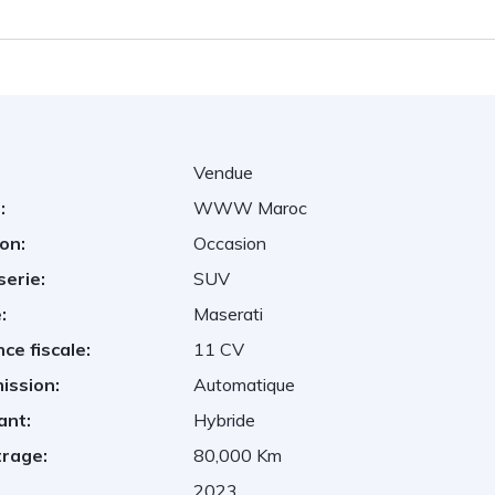
Vendue
:
WWW Maroc
on:
Occasion
serie:
SUV
:
Maserati
ce fiscale:
11 CV
ission:
Automatique
ant:
Hybride
trage:
80,000 Km
2023