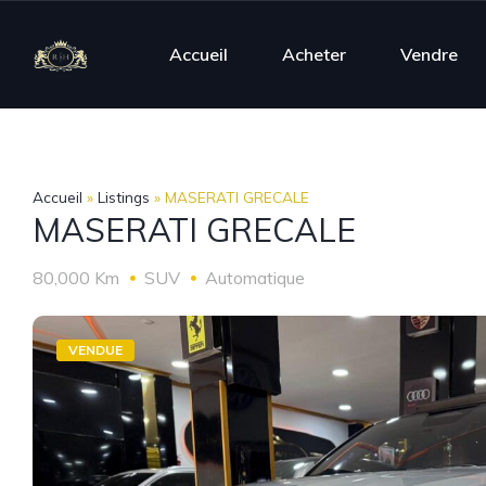
Accueil
Acheter
Vendre
Accueil
»
Listings
»
MASERATI GRECALE
MASERATI GRECALE
80,000 Km
SUV
Automatique
VENDUE
VENDUE