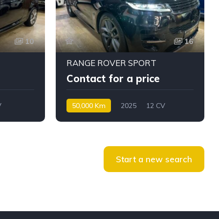
10
16
RANGE ROVER SPORT
Contact for a price
V
50,000 Km
2025
12 CV
Diesel
Start a new search