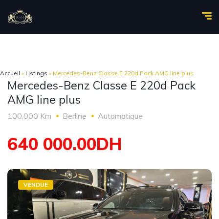
Accueil
»
Listings
»
Mercedes-Benz Classe E 220d Pack AMG line plus
Mercedes-Benz Classe E 220d Pack
AMG line plus
100,000 Km
Berline
Automatique
640 000.00DH
VENDUE