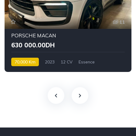
11
PORSCHE MACAN
630 000.00DH
70,000 Km
2023
12 CV
Essence