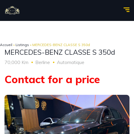
Accueil
»
Listings
»
MERCEDES-BENZ CLASSE S 350d
MERCEDES-BENZ CLASSE S 350d
70,000 Km
Berline
Automatique
Contact for a price