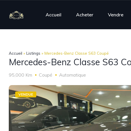
Accueil
Acheter
Vendre
Accueil
»
Listings
»
Mercedes-Benz Classe S63 Coupé
Mercedes-Benz Classe S63 C
95,000 Km
Coupé
Automatique
VENDUE
VENDUE