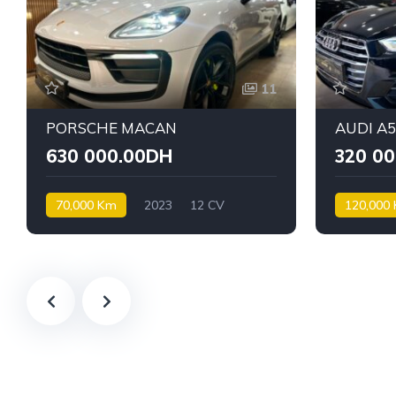
11
PORSCHE MACAN
AUDI A
630 000.00DH
320 0
70,000 Km
2023
12 CV
120,000
Essence
Diesel