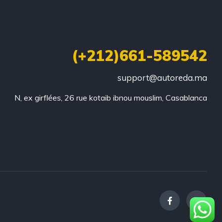
(+212)661-589542
support@autoreda.ma
N, ex girflées, 26 rue kotaib ibnou mouslim, Casablanca