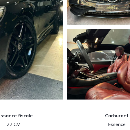
issance fiscale
Carburant
22 CV
Essence