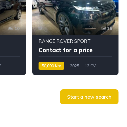
10
16
RANGE ROVER SPORT
Contact for a price
V
50,000 Km
2025
12 CV
Diesel
Start a new search