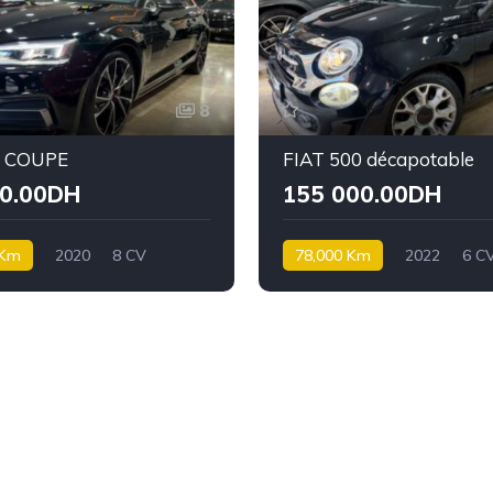
8
5 COUPE
FIAT 500 décapotable
00.00DH
155 000.00DH
 Km
2020
8 CV
78,000 Km
2022
6 C
Essence