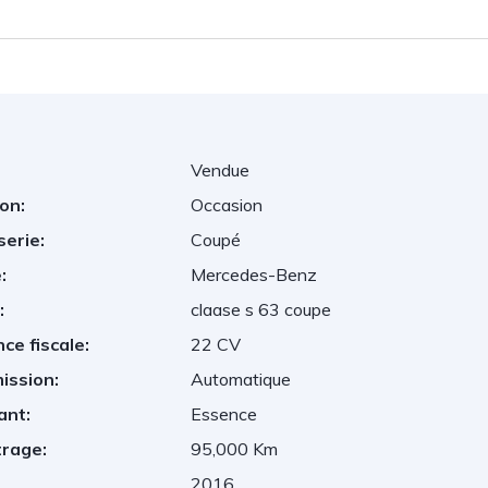
Vendue
on:
Occasion
serie:
Coupé
:
Mercedes-Benz
:
claase s 63 coupe
ce fiscale:
22 CV
ission:
Automatique
ant:
Essence
trage:
95,000 Km
2016