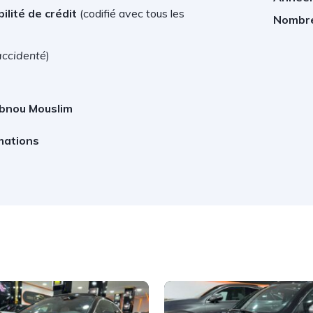
ilité de crédit
(
codifié avec tous les
Nombre
accidenté
)
Ibnou Mouslim
mations