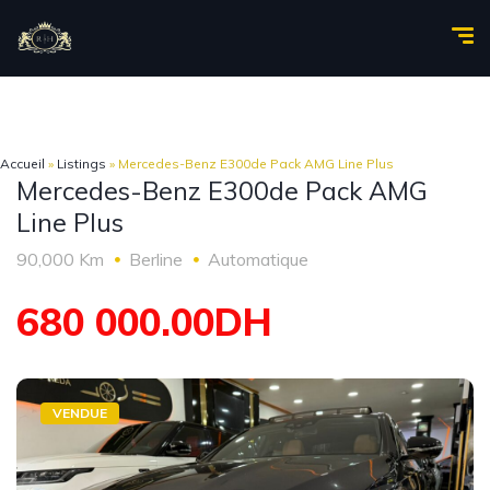
Accueil
»
Listings
»
Mercedes-Benz E300de Pack AMG Line Plus
Mercedes-Benz E300de Pack AMG
Line Plus
90,000 Km
Berline
Automatique
680 000.00DH
VENDUE