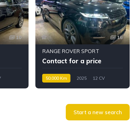
10
16
RANGE ROVER SPORT
Contact for a price
V
50,000 Km
2025
12 CV
Diesel
Start a new search