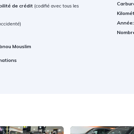
Carbur
ilité de crédit
(
codifié avec tous les
Kilomé
Année:
accidenté
)
Nombre
e
Ibnou Mouslim
mations