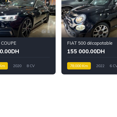
8
5 COUPE
FIAT 500 décapotable
00.00DH
155 000.00DH
 Km
2020
8 CV
78,000 Km
2022
6 C
Essence