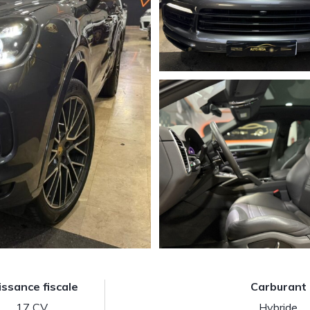
issance fiscale
Carburant
17 CV
Hybride