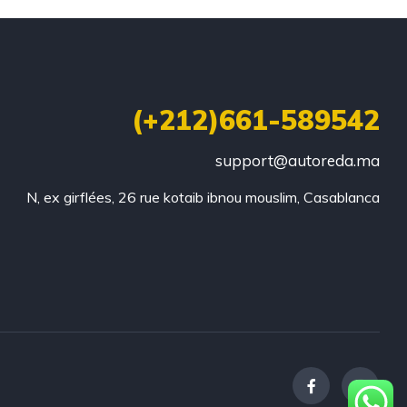
(+212)661-589542
support@autoreda.ma
N, ex girflées, 26 rue kotaib ibnou mouslim, Casablanca