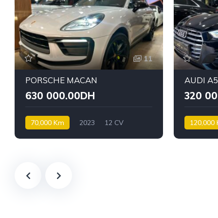
11
PORSCHE MACAN
AUDI A
630 000.00DH
320 0
70,000 Km
2023
12 CV
120,000
Essence
Diesel