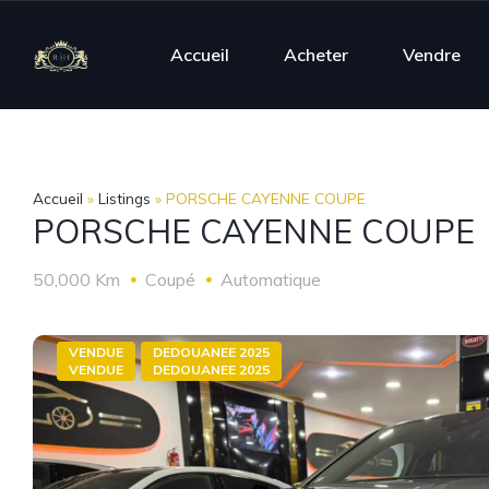
Accueil
Acheter
Vendre
Accueil
»
Listings
»
PORSCHE CAYENNE COUPE
PORSCHE CAYENNE COUPE
50,000 Km
Coupé
Automatique
VENDUE
DEDOUANEE 2025
VENDUE
DEDOUANEE 2025