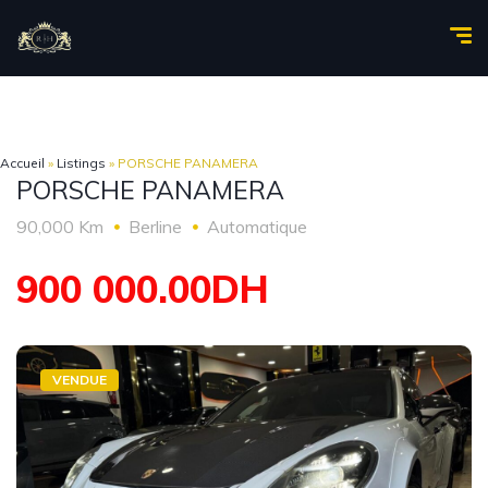
Accueil
»
Listings
»
PORSCHE PANAMERA
PORSCHE PANAMERA
90,000 Km
Berline
Automatique
900 000.00DH
VENDUE