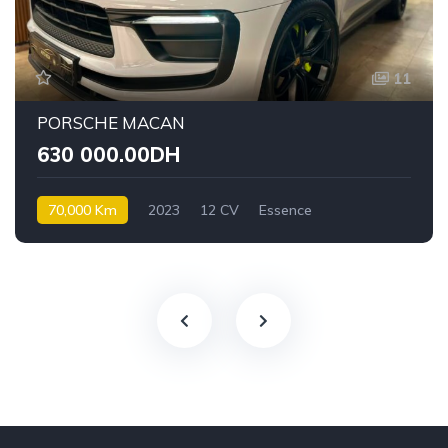
11
PORSCHE MACAN
630 000.00DH
70,000 Km
2023
12 CV
Essence