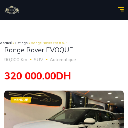
Accueil
»
Listings
»
Range Rover EVOQUE
Range Rover EVOQUE
90,000 Km
SUV
Automatique
320 000.00DH
VENDUE