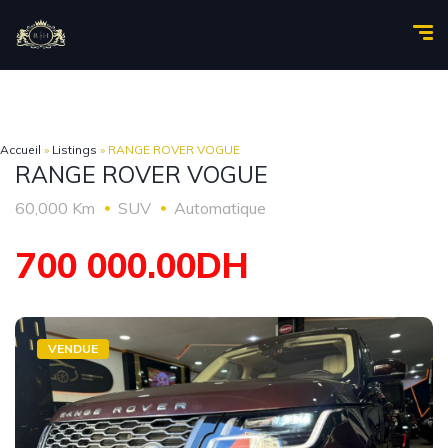
Accueil
»
Listings
»
RANGE ROVER VOGUE
RANGE ROVER VOGUE
60,000 Km
SUV
Automatique
700 000.00DH
VENDUE