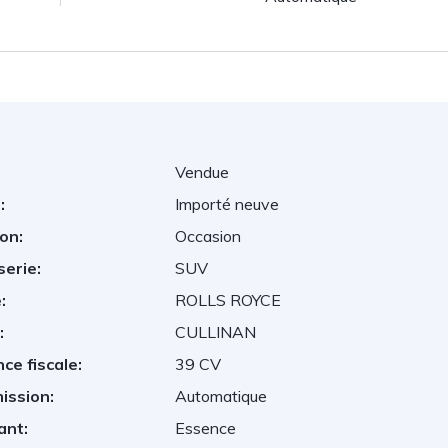
Vendue
:
Importé neuve
on:
Occasion
serie:
SUV
:
ROLLS ROYCE
:
CULLINAN
ce fiscale:
39 CV
ission:
Automatique
ant:
Essence