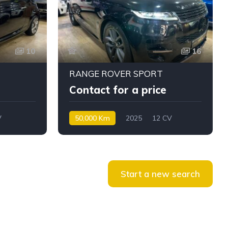
10
16
RANGE ROVER SPORT
Contact for a price
V
50,000 Km
2025
12 CV
Diesel
Start a new search