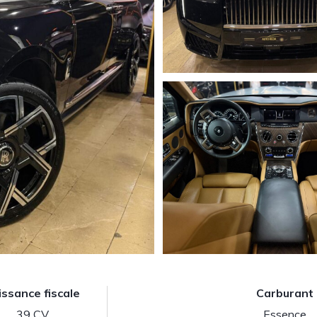
issance fiscale
Carburant
39 CV
Essence