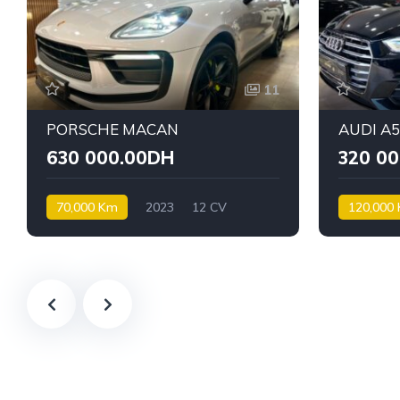
11
PORSCHE MACAN
AUDI A
630 000.00DH
320 0
70,000 Km
2023
12 CV
120,000
Essence
Diesel