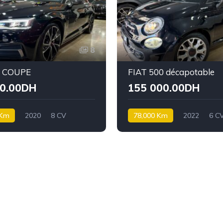
8
5 COUPE
FIAT 500 décapotable
00.00DH
155 000.00DH
 Km
2020
8 CV
78,000 Km
2022
6 C
Essence