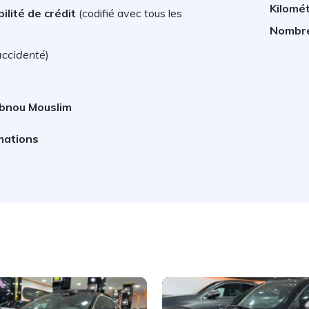
Kilomé
ilité de crédit
(
codifié avec tous les
Nombre
accidenté
)
Ibnou Mouslim
mations