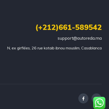
(+212)661-589542
support@autoreda.ma
N, ex girflées, 26 rue kotaib ibnou mouslim, Casablanca